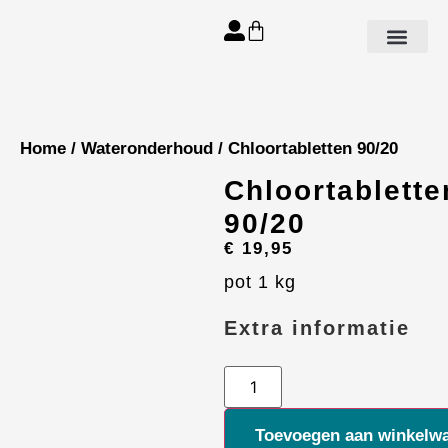
Aanbod spa’s
Home
/
Wateronderhoud
/ Chloortabletten 90/20
Chloortablette
90/20
€
19,95
pot 1 kg
Extra informatie
Alternative:
Toevoegen aan winkelw