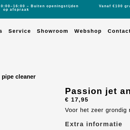
10:00–16:00 – Buiten openingstijden
Vanaf €100 gr
op afspraak
s
Service
Showroom
Webshop
Contac
 pipe cleaner
Passion jet a
€
17,95
Voor het zeer grondig r
Extra informatie