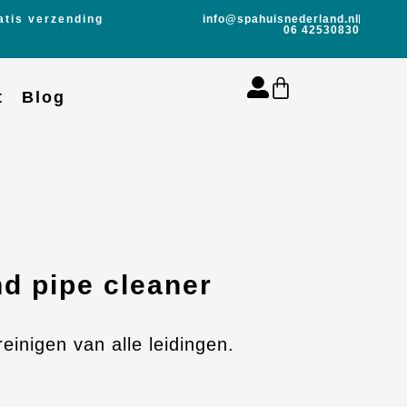
atis verzending
info@spahuisnederland.nl
06 42530830
t
Blog
nd pipe cleaner
einigen van alle leidingen.