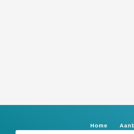
Home
Aanb