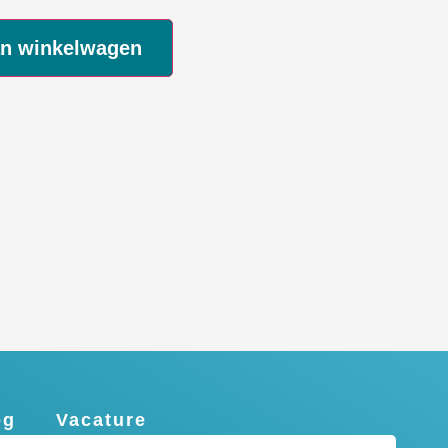
Alternative:
an winkelwagen
og
Vacature