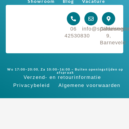
Showroom
Blog
Vacature
06
info@spahuisnede
Gildeweg
42530830
9,
Barneveld
Wo 17:00–20:00, Za 10:00–16:00 – Buiten openingstijden op
afspraak
Verzend- en retourinformatie
Privacybeleid
Algemene voorwaarden