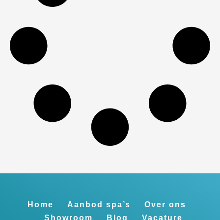
Home
Aanbod spa’s
Over ons
Showroom
Blog
Vacature