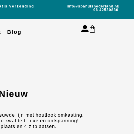
atis verzending
info@spahuisnederland.nl
06 42530830
t
Blog
 Nieuw
ieuwde lijn met houtlook omkasting.
de kwaliteit, luxe en ontspanning!
plaats en 4 zitplaatsen.