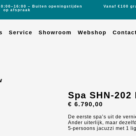
10:00–16:00 – Buiten openingstijden
Vanaf €100 gr
op afspraak
s
Service
Showroom
Webshop
Contac
w
Spa SHN-202
€
6.790,00
De eerste spa’s uit de vern
Ander uiterlijk, maar dezelf
5-persoons jacuzzi met 1 lig