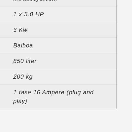
1 x 5.0 HP
3 Kw
Balboa
850 liter
200 kg
1 fase 16 Ampere (plug and
play)