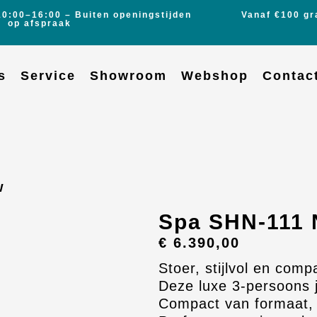
10:00–16:00 – Buiten openingstijden
Vanaf €100 gr
op afspraak
s
Service
Showroom
Webshop
Contac
w
Spa SHN-111 
€
6.390,00
Stoer, stijlvol en comp
Deze luxe 3-persoons j
Compact van formaat, m