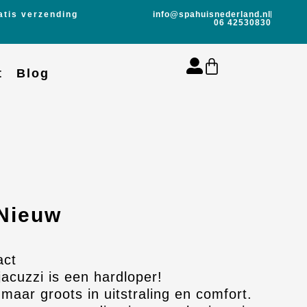
atis verzending
info@spahuisnederland.nl
06 42530830
t
Blog
Nieuw
act
acuzzi is een hardloper!
aar groots in uitstraling en comfort.