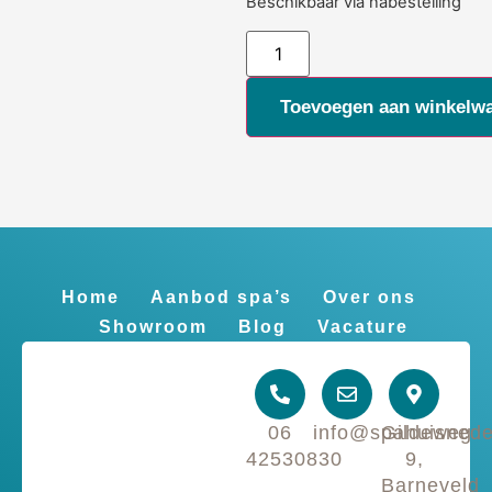
Beschikbaar via nabestelling
Alternative:
Toevoegen aan winkelw
Home
Aanbod spa’s
Over ons
Showroom
Blog
Vacature
06
info@spahuisnede
Gildeweg
42530830
9,
Barneveld