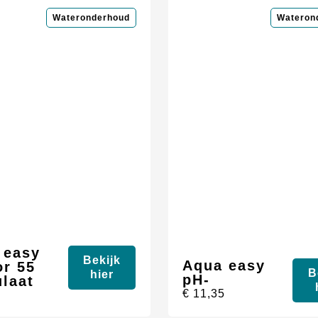
Wateronderhoud
Wateron
 easy
Bekijk
Aqua easy
or 55
B
hier
pH-
ulaat
€
11,35
5