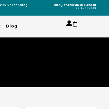
atis verzending
info@spahuisnederland.nl
06 42530830
t
Blog