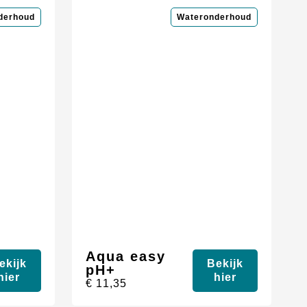
derhoud
Wateronderhoud
Aqua easy
ekijk
Bekijk
pH+
hier
hier
€
11,35