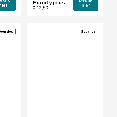
ekijk
Bekijk
Eucalyptus
hier
hier
€
12,50
Geurtjes
Geurtjes