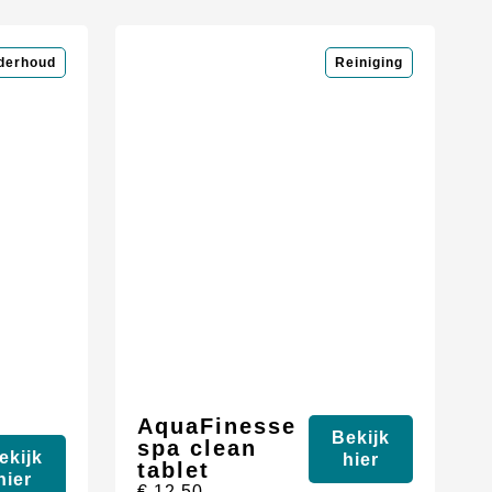
derhoud
Reiniging
AquaFinesse
Bekijk
spa clean
ekijk
hier
tablet
hier
€
12,50