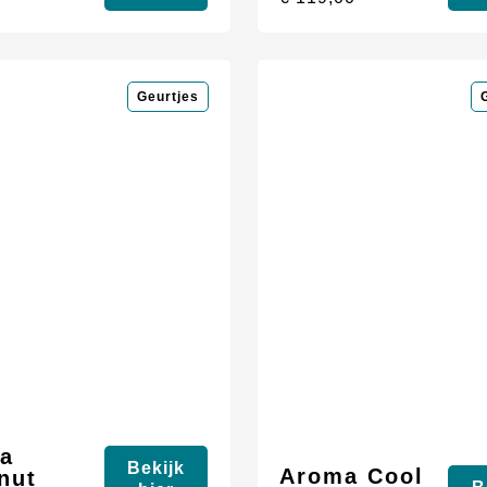
Geurtjes
a
Bekijk
Aroma Cool
nut