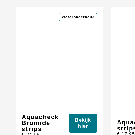
Wateronderhoud
Aquacheck
Bekijk
Aqua
Bromide
hier
strip
strips
€
17,9
€
24,95