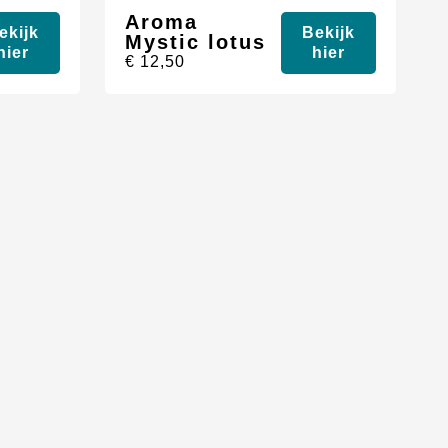
Aroma
ekijk
Bekijk
Mystic lotus
hier
hier
€
12,50