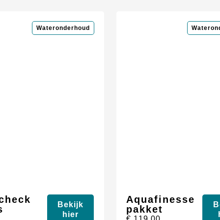
Wateronderhoud
Wateron
check
Aquafinesse
Bekijk
B
s
pakket
hier
5
€
119,00