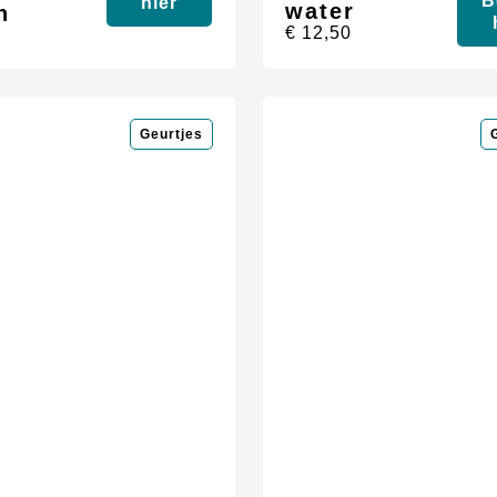
B
hier
water
n
€
12,50
0
Geurtjes