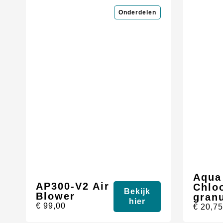
Onderdelen
Aqua
AP300-V2 Air
Chlo
Bekijk
Blower
gran
hier
€
99,00
€
20,7