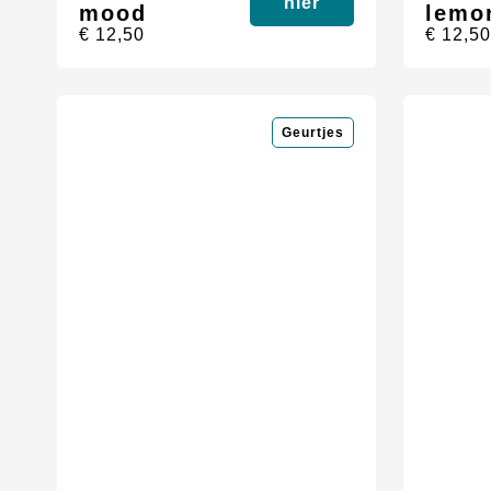
hier
mood
lemo
€
12,50
€
12,5
Geurtjes