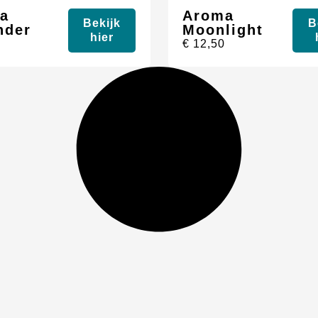
a
Aroma
Bekijk
B
nder
Moonlight
hier
0
€
12,50